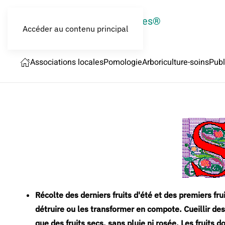
LES CROQUEURS de pommes®
Accéder au contenu principal
Associations locales
Pomologie
Arboriculture-soins
Publ
Récolte des derniers fruits d'été et des premiers fru
détruire ou les transformer en compote. Cueillir des
que des fruits secs, sans pluie ni rosée. Les fruits