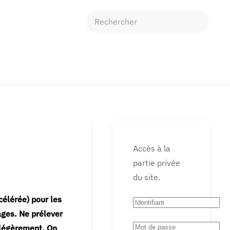
Accès à la
partie privée
du site.
célérée) pour les
ages. Ne prélever
e légèrement. On