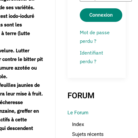
de ses variétés.
Connexion
test iodo-ioduré
s sont les
Mot de passe
à terre (lutte
perdu ?
velure. Lutter
Identifiant
 contre le bitter pit
perdu ?
 fumure azotée ou
ble.
feuilles jaunies de
FORUM
a leur mise à fruit.
 sécheresse
nzaine, greffer en
Le Forum
ctifs à cette
Index
 qui descendent
Sujets récents