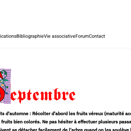
ications
Bibliographie
Vie associative
Forum
Contact
its d'automne : Récolter d'abord les fruits véreux (maturité ac
 fruits bien colorés. Ne pas hésiter à effectuer plusieurs pass
 doivent se détacher facilement de l'arbre quand on les soulèv