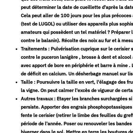
peut déterminer la date de cueillette d'après la date
Cela peut aller de 100 jours pour les plus précoces 
(test de LUGOL) ou utiliser des appareils plus soph
amateurs qui possèdent un tel matériel ? Préparer le
contre le balanin). Récolte des noix au fur et à mes
Traitements : Pulvérisation cuprique sur le cerisier s
contre le puceron lanigère , brosse à dent et alcool à
avec apport de bore en périphérie et barre à mine . 
de déficit en calcium. Un désherbage manuel sur lis
Taille : Poursuivre la taille en vert, l'élagage des fr
la vigne. On peut calmer l'excès de vigueur de certa
Autres travaux : Etayer les branches surchargées si
persiste. Apporter des engrais phosphopotassiques a
fente le cerisier (retirer le limbe des feuilles du gr
période de l'année. Poser ou renouveler les bandes
hiverner dans le sol. Mettre en terre les boutures de