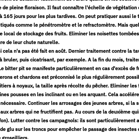
 de pleine floraison.
Il faut connaître l'échelle de végétation 
à 165 jours pour les plus tardives. On peut pratiquer aussi le 
istiqués comme le pénétromètre et le refractomètre. Mais quel
 local de stockage des fruits. Eliminer les noisettes tombées 
ure de leur chute naturelle.
i cela n'a pas été fait en août. Dernier traitement contre la ta
 bruler, puis cicatrisant, par exemple. A la fin du mois, traiter
Le bitter pit se manifeste particulièrement en cas d'excès de
erons et chardons est préconnisé le plus régulièrement possi
uitiers à noyaux, la taille après récolte du pêcher. Eliminer les 
ines pousses en les inclinant ou en les arquant. Cela accélérer
 nécessaire. Continuer les arrosages des jeunes arbres, si la
ux arbres qui ne fructifient pas. Au cours de la deuxième qui
effon). Lutter contre les campagnols: ils sont particulièrement a
 de glu sur les troncs pour empêcher le passage des insectes
 groseilliers.