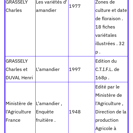
GRASSELY
Les variétés d'
Zones de
1977
Charles
amandier
culture et date
de floraison .
18 fiches
variétales
illustrées . 32
p .
GRASSELY
Edition du
Charles et
L'amandier
1997
C.T.I.F.L. de
DUVAL Henri
168p .
Edité par le
Ministère de
Ministère de
L'amandier ,
l'Agriculture ,
l'Agriculture
Enquète
1948
Direction de la
France
fruitière .
production
Agricole à