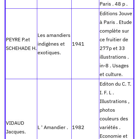
Paris . 48 p .
Editions Jouve
à Paris . Etude
complète sur
Les amandiers
PEYRE P.et
ce fruitier de
indigènes et
1941
SCHEHADE H.
277p et 33
exotiques.
illustrations .
in-8 . Usages
et culture.
Editon du C. T.
I. F. L .
Illustrations ,
photos
couleurs des
VIDAUD
L ' Amandier .
1982
variétés .
Jacques.
Economie et