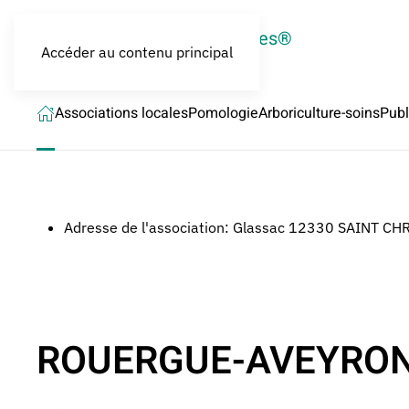
LES CROQUEURS de pommes®
Accéder au contenu principal
Associations locales
Pomologie
Arboriculture-soins
Publ
Adresse de l'association:
Glassac 12330 SAINT CH
ROUERGUE-AVEYRO