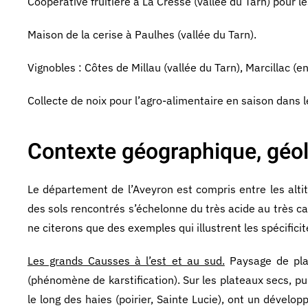
Coopérative fruitière à La Cresse (vallée du Tarn) pour le
Maison de la cerise à Paulhes (vallée du Tarn).
Vignobles : Côtes de Millau (vallée du Tarn), Marcillac (e
Collecte de noix pour l’agro-alimentaire en saison dans l
Contexte géographique, géol
Le département de l’Aveyron est compris entre les alt
des sols rencontrés s’échelonne du très acide au très ca
ne citerons que des exemples qui illustrent les spécificité
Les grands Causses à l’est et au sud.
Paysage de plat
(phénomène de karstification). Sur les plateaux secs, pu
le long des haies (poirier, Sainte Lucie), ont un dévelo