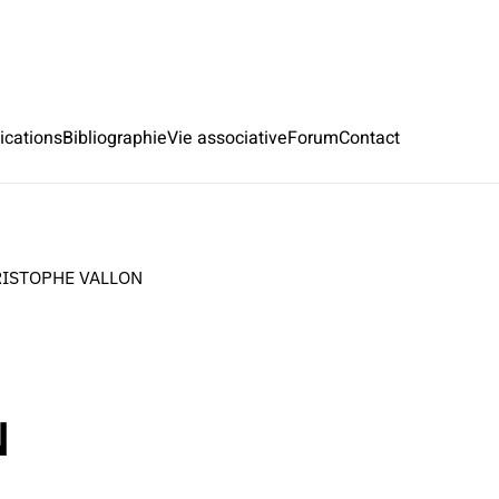
ications
Bibliographie
Vie associative
Forum
Contact
RISTOPHE VALLON
N