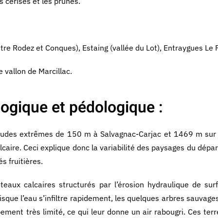
s cerises et les prunes.
ntre Rodez et Conques), Estaing (vallée du Lot), Entraygues Le F
e vallon de Marcillac.
ogique et pédologique :
itudes extrêmes de 150 m à Salvagnac-Carjac et 1469 m sur 
lcaire. Ceci explique donc la variabilité des paysages du dép
s fruitières.
eaux calcaires structurés par l’érosion hydraulique de sur
isque l’eau s’infiltre rapidement, les quelques arbres sauvage
ppement très limité, ce qui leur donne un air rabougri. Ces te