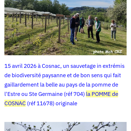
15 avril 2026 à Cosnac, un sauvetage in extrémis
de biodiversité paysanne et de bon sens qui fait
gaillardement la belle au pays de la pomme de
l'Estre ou Ste Germaine (réf 704)
la POMME de
COSNAC
(réf 11678) originale