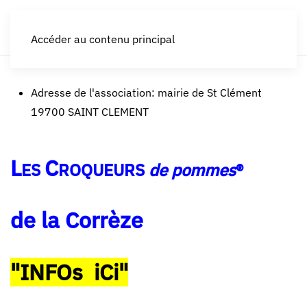
LES CROQUEURS de pommes®
Accéder au contenu principal
Adresse de l'association:
mairie de St Clément
19700 SAINT CLEMENT
L
C
ES
ROQUEURS
de pommes
®
de la Corrèze
"INFOs iCi"