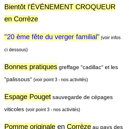
Bientôt l'ÉVÉNEMENT CROQUEUR
en Corrèze
"20 ème fête du verger familial"
(voir infos
ci dessous)
Bonnes pratiques
greffage "cadillac" et les
"palissous"
(voir point 3 - nos activités)
Espage Pouget
sauvegarde de cépages
viticoles
(voir point 3 - nos activités)
Pomme originale
en
Corrèze
au pays des