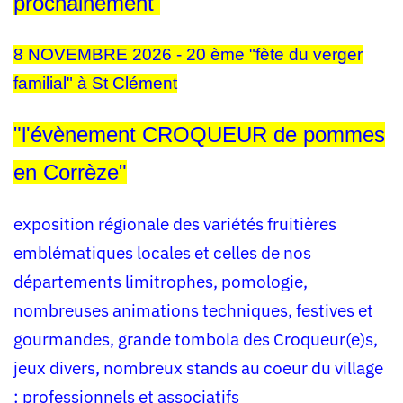
prochainement
8 NOVEMBRE 2026 -
20 ème "fète du verger
familial" à St Clément
"l'évènement CROQUEUR de pommes
en Corrèze"
exposition régionale des variétés fruitières
emblématiques locales et celles de nos
départements limitrophes, pomologie,
nombreuses animations techniques, festives et
gourmandes, grande tombola des Croqueur(e)s,
jeux divers, nombreux stands au coeur du village
: professionnels et associatifs