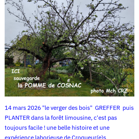
14 mars 2026 "le verger des bois" GREFFER puis
PLANTER
dans la forêt limousine, c'est pas
toujours facile ! une belle histoire et une
expérience laborieuse de Croqueur(e)s