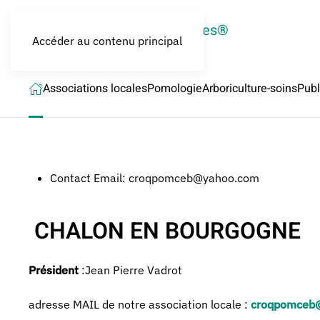
LES CROQUEURS de pommes®
Accéder au contenu principal
Associations locales
Pomologie
Arboriculture-soins
Publ
Contact Email:
croqpomceb@yahoo.com
CHALON EN BOURGOGNE
Président
:Jean Pierre Vadrot
adresse MAIL de notre association locale :
croqpomceb