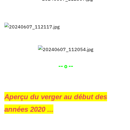
-- o --
Aperçu du verger au début des
années 2020 ...