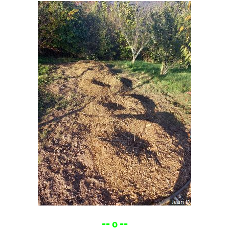
-- o --