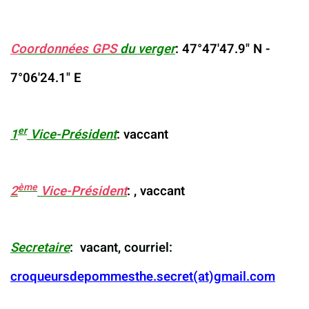
C
oordonnées GPS
du verger
: 47°47'47.9" N -
7°06'24.1" E
er
1
Vice-Président
: vaccant
ème
2
Vice-Président
: , vaccant
Secretaire
: vacant, courriel:
croqueursdepommesthe.secret(at)gmail.com