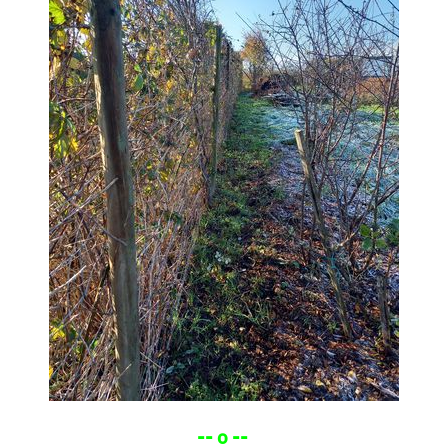
-- o --